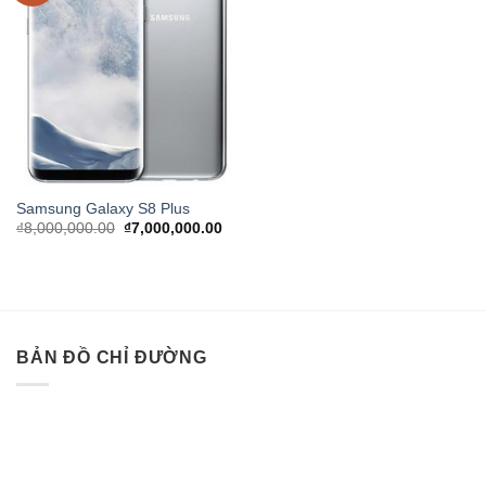
Samsung Galaxy S8 Plus
Giá
Giá
₫
8,000,000.00
₫
7,000,000.00
gốc
hiện
là:
tại
₫8,000,000.00.
là:
₫7,000,000.00.
BẢN ĐỒ CHỈ ĐƯỜNG